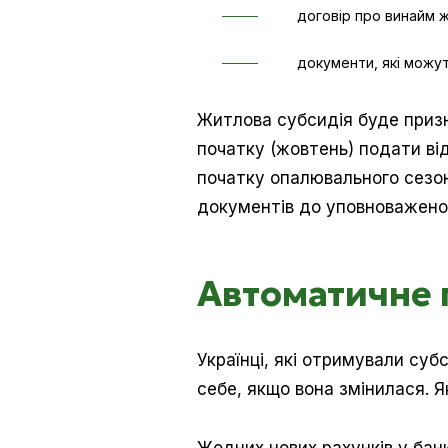
договір про винайм ж
документи, які можут
Житлова субсидія буде призн
початку (жовтень) подати від
початку опалювального сезон
документів до уповноваженог
Автоматичне 
Українці, які отримували су
себе, якщо вона змінилася. Я