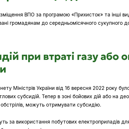
озміщення ВПО за програмою «Прихисток» та інші ви
овані громадянам до середньомісячного сукупного д
дій при втраті газу або 
ли
нету Міністрів України від 16 вересня 2022 року бу
лових субсидій. Тепер в зоні бойових дій або на де
обстрілів, можуть отримувати субсидію.
ть за використання побутових електроприладів для