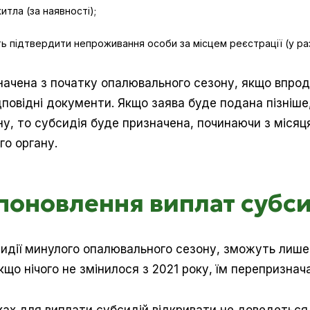
итла (за наявності);
ь підтвердити непроживання особи за місцем реєстрації (у раз
ачена з початку опалювального сезону, якщо впродо
повідні документи. Якщо заява буде подана пізніше, 
у, то субсидія буде призначена, починаючи з міся
о органу.
поновлення виплат субс
бсидії минулого опалювального сезону, зможуть лиш
кщо нічого не змінилося з 2021 року, їм перепризна