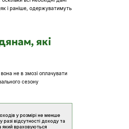
оскільки всі необхідні дані
 як і раніше, одержуватимуть
янам, які
вона не в змозі оплачувати
вального сезону
доходів у розмірі не менше
у разі відсутності доходу та
а який враховуються