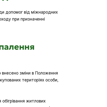
ди допомог від міжнародних
оходу при призначенні
опалення
ло внесено зміни в Положення
окупованих територіях особи,
 обігрівання житлових