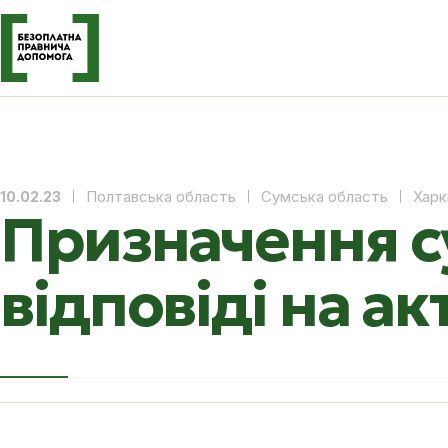
Полтавська область
Сумська область
Харк
10.02.23
Призначення су
відповіді на а