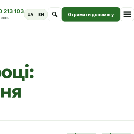
0 213 103
Отримати допомогу
UA
EN
товно
оці:
ння