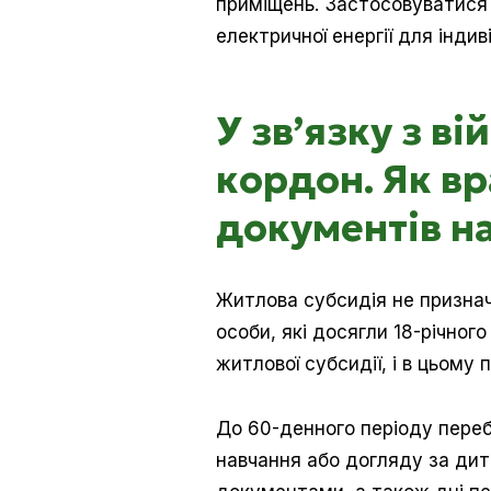
приміщень. Застосовуватися 
електричної енергії для інди
У зв’язку з в
кордон. Як вр
документів н
Житлова субсидія не признач
особи, які досягли 18-річног
житлової субсидії, і в цьому
До 60-денного періоду переб
навчання або догляду за дит