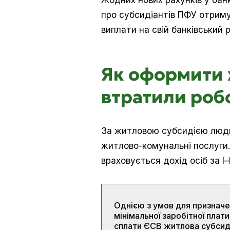
Жодних нових рахунків у банк
про субсидіантів ПФУ отриму
виплати на свій банківський 
Як оформити 
втратили роб
За житловою субсидією людин
житлово-комунальні послуги.
враховується дохід осіб за І–
Однією з умов для призначен
мінімальної заробітної плат
сплати ЄСВ житлова субсид