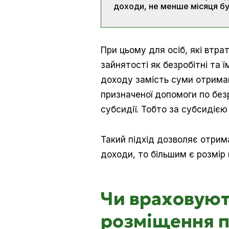
доходи, не менше місяця бул
При цьому для осіб, які втра
зайнятості як безробітні та 
доходу замість суми отриман
призначеної допомоги по без
субсидії. Тобто за субсидією
Такий підхід дозволяє отри
доходи, то більшим є розмір 
Чи враховуют
розміщення п