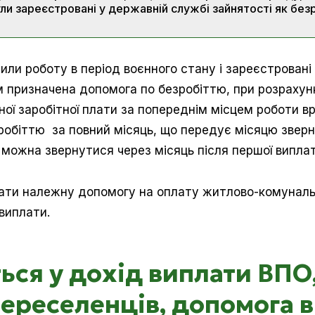
и зареєстровані у державній службі зайнятості як безр
тили роботу в період воєнного стану і зареєстрован
їм призначена допомога по безробіттю, при розрахун
ої заробітної плати за попереднім місцем роботи в
робіттю за повний місяць, що передує місяцю звер
 можна звернутися через місяць після першої виплат
мати належну допомогу на оплату житлово-комуналь
виплати.
ься у дохід виплати ВПО
ереселенців, допомога 