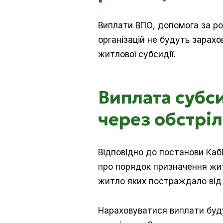
Виплати ВПО, допомога за р
організацій не будуть зарах
житлової субсидії.
Виплата субси
через обстрі
Відповідно до постанови Кабі
про порядок призначення жит
житло яких постраждало від 
Нараховуватися виплати буду