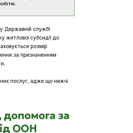
обітні.
і у Державній службі
ку житлової субсидії до
раховується розмір
нення за призначенням
и.
них послуг, адже що нижчі
, допомога за
від ООН