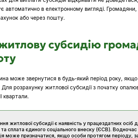
ах для виплати субсидій відкривати не доведеться, 
є автоматично в електронному вигляді. Громадяни,
рахунок або через пошту.
житлову субсидію громад
оту
а може звернутися в будь-який період року, якщо 
 Для розрахунку житлової субсидії з початку опалю
ІІ квартали.
ня житлової субсидії є наявність у працездатних осіб 
и та сплата єдиного соціального внеску (ЄСВ). Водночас 
ія може призначатися, якщо особи протягом періоду, з