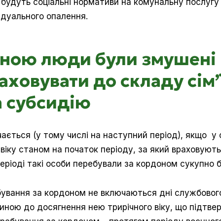
будуть соціальні нормативи на комунальну послугу 
відуального опалення.
ійною люди були змушені 
аховувати до складу сім’
а субсидію
ається (у тому числі на наступний період), якщо у
о віку станом на початок періоду, за який враховую
 періоді такі особи перебували за кордоном сукупно б
ування за кордоном не включаються дні службового
иною до досягнення нею трирічного віку, що підтв