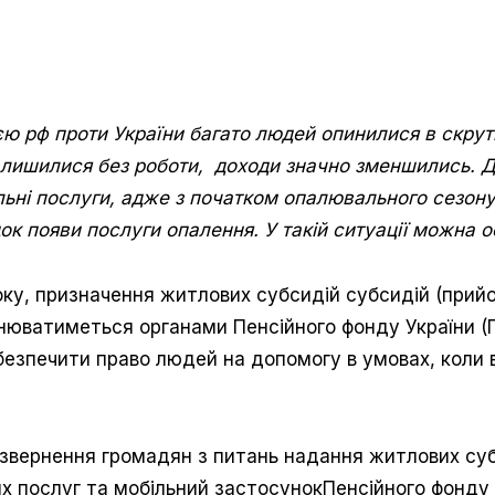
ією рф проти України багато людей опинилися в скру
алишилися без роботи, доходи значно зменшились. Дл
ні послуги, адже з початком опалювального сезону
док появи послуги опалення. У такій ситуації можна
оку, призначення житлових субсидій субсидій (прий
снюватиметься органами Пенсійного фонду України 
безпечити право людей на допомогу в умовах, коли 
звернення громадян з питань надання житлових суб
х послуг та мобільний застосунокПенсійного фонду 