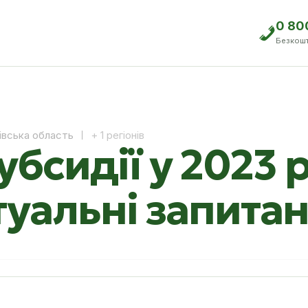
0 80
Безкош
івська область
+ 1 регіонів
бсидії у 2023 р
ктуальні запита