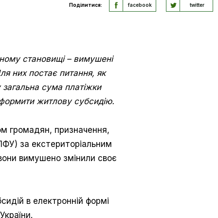
Поділитися:
facebook
twitter
тному становищі – вимушені
я них постає питання, як
 загальна сума платіжки
 оформити житлову субсидію.
ом громадян, призначення,
(ПФУ) за екстериторіальним
вони вимушено змінили своє
сидій в електронній формі
України.