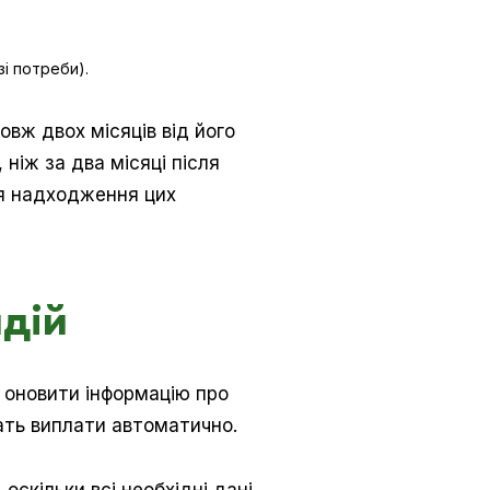
і потреби).
вж двох місяців від його
ніж за два місяці після
ця надходження цих
идій
е оновити інформацію про
чать виплати автоматично.