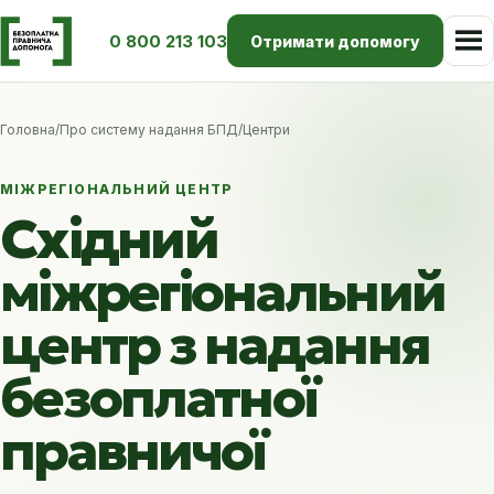
0 800 213 103
Отримати допомогу
Головна
/
Про систему надання БПД
/
Центри
МІЖРЕГІОНАЛЬНИЙ ЦЕНТР
Східний
міжрегіональний
центр з надання
безоплатної
правничої