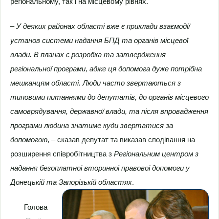
регіональному, так і на місцевому рівнях.
–
У деяких районах області вже є приклади взаємодії
установ системи надання БПД та органів місцевої
влади. В планах є розробка та затвердження
регіональної програми, адже ця допомога дуже потрібна
мешканцям області. Люди часто звертаються з
типовими питаннями до депутатів, до органів місцевого
самоврядування, державної влади, та після впровадження
програми людина знатиме куди звертатися за
допомогою
, – сказав депутат та виказав сподівання на
розширення співробітництва з
Регіональним центром з
надання безоплатної вторинної правової допомоги у
Донецькій та Запорізькій областях
.
Голова