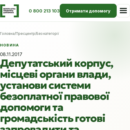
0 800 213 103
Отримати допомогу
Головна
/
Пресцентр
/
Без категорії
НОВИНА
08.11.2017
Депутатський корпус,
місцеві органи влади,
установи системи
безоплатної правової
допомоги та
громадськість готові
запровадити та