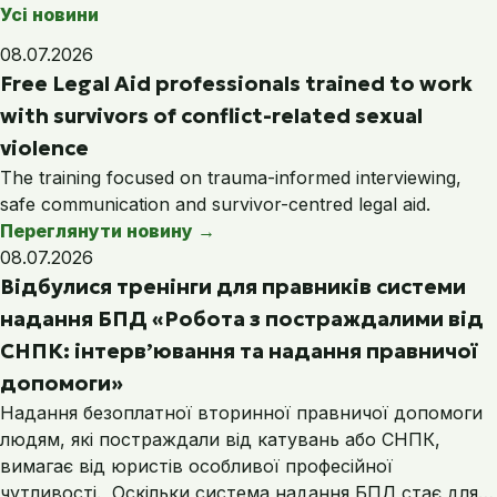
Усі новини
08.07.2026
Free Legal Aid professionals trained to work
with survivors of conflict-related sexual
violence
The training focused on trauma-informed interviewing,
safe communication and survivor-centred legal aid.
Переглянути новину
→
08.07.2026
Відбулися тренінги для правників системи
надання БПД «Робота з постраждалими від
СНПК: інтерв’ювання та надання правничої
допомоги»
Надання безоплатної вторинної правничої допомоги
людям, які постраждали від катувань або СНПК,
вимагає від юристів особливої професійної
чутливості. Оскільки система надання БПД стає для…