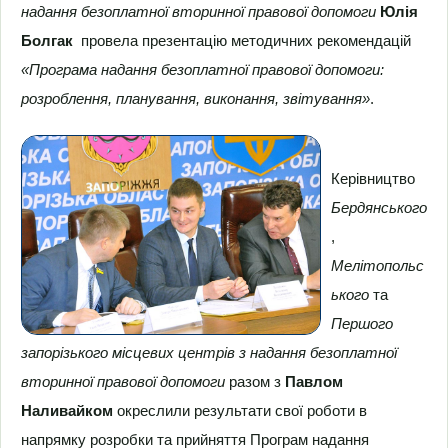
надання безоплатної вторинної правової допомоги
Юлія
Болгак
провела презентацію методичних рекомендацій
«Програма надання безоплатної правової допомоги:
розроблення, планування, виконання, звітування»
.
Керівництво
Бердянського
,
Мелітопольс
ького
та
Першого
запорізького місцевих центрів з надання безоплатної
вторинної правової допомоги
разом з
Павлом
Наливайком
окреслили результати свої роботи в
напрямку розробки та прийняття Програм надання